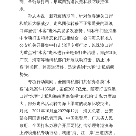
制、全链条打击，形成自贸港反走私联防联控体
系。
孙志杰说，新冠疫情期间，针对旅客通关口岸
和航班大幅减少、走私团伙转移至正常通关的珠澳
口岸雇佣“水客”走私高发多发态势，缉私部门坚持集
中专项打击和常态化打击相结合，会同海关和地方
公安机关开展集中打击治理专项行动，以珠澳口岸
为重点对“水客”走私进行全链条打击治理，同步组织
广东、海南等地缉私部门开展联动打击，防止“水
客”跨关区、跨渠道漂移，迅速遏制“水客”走私猖獗
势头。
专项行动期间，全国缉私部门共侦办各类“水
客”走私案件1356起，案值268.7亿元。随着打击珠澳
口岸“水客”走私和海南离岛免税“套代购”走私力度加
大，部分走私活动转向海上渠道的现象比较突出。
对此，2021年10月至2022年12月，海关总署、公安
部会同国家移民管理局、中国海警局、广东省人民
政府、全国打私办联合开展两轮打击治理粤港澳海
上跨境走私专项行动，构建“海、江、岸”三道防线，