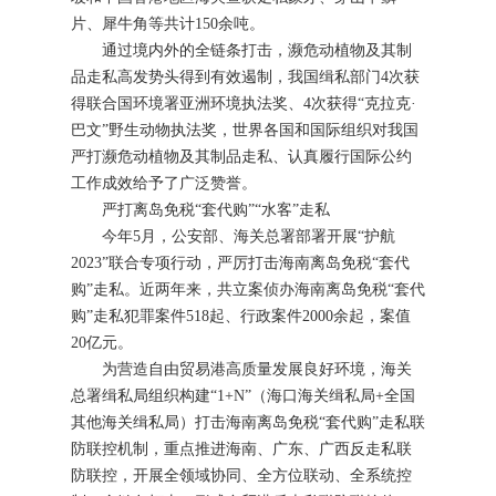
片、犀牛角等共计150余吨。
通过境内外的全链条打击，濒危动植物及其制
品走私高发势头得到有效遏制，我国缉私部门4次获
得联合国环境署亚洲环境执法奖、4次获得“克拉克·
巴文”野生动物执法奖，世界各国和国际组织对我国
严打濒危动植物及其制品走私、认真履行国际公约
工作成效给予了广泛赞誉。
严打离岛免税“套代购”“水客”走私
今年5月，公安部、海关总署部署开展“护航
2023”联合专项行动，严厉打击海南离岛免税“套代
购”走私。近两年来，共立案侦办海南离岛免税“套代
购”走私犯罪案件518起、行政案件2000余起，案值
20亿元。
为营造自由贸易港高质量发展良好环境，海关
总署缉私局组织构建“1+N”（海口海关缉私局+全国
其他海关缉私局）打击海南离岛免税“套代购”走私联
防联控机制，重点推进海南、广东、广西反走私联
防联控，开展全领域协同、全方位联动、全系统控