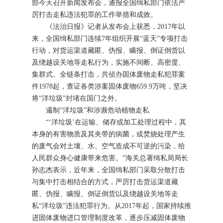
部今天召开新闻发布会，通报全国缉私部门依法严
厉打击走私违法犯罪的工作举措和成效。
《法治日报》记者从发布会上获悉，2017年以
来，全国缉私部门连续7年组织开展“蓝天”专项打击
行动，对货运渠道藏匿、伪报、瞒报、倒证倒货以
及绕越设关地等走私行为，实施不间断、高密度、
集群式、全链条打击，共侦办固体废物走私犯罪案
件1978起，查证各类涉案固体废物659.9万吨，坚决
将“洋垃圾”封堵在国门之外。
遏制“洋垃圾”和涉濒危动植物走私
“‘洋垃圾’在运输、储存或加工处理过程中，其
本身的有害物质及其夹带的病菌，或焚烧处理产生
的废气会对土壤、水、空气造成不可逆的污染，给
人民群众身心健康带来危害。”海关总署缉私局局长
孙志杰表示，近年来，全国缉私部门采取分散打击
与集中打击相结合的方式，严厉打击货运渠道藏
匿、伪报、瞒报、倒证倒货以及绕越设关地等走
私“洋垃圾”违法犯罪行为。从2017年起，国家持续推
进固体废物进口管理制度改革，逐步压减固体废物