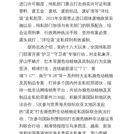
进口许可额度，缉私部门重点打击倒卖许可证和废
塑料、废五金、废纸、废纺织品、废矿渣等“洋垃
圾”走私犯罪。2021年全面禁止进口固体废物政策实
施以后，缉私部门加强与有关部门的联系配合，综
合运用刑事、行政两种执法手段，坚持有案必查、
露头就打，“洋垃圾”走私得到有效遏制。
据孙志杰介绍，党的十八大以来，全国缉私部
门部署开展“护卫”“守卫者”专项行动，对走私象牙、
穿山甲鳞片、红木等濒危动植物及其制品行为实施
坚决、精准打击，连续破获湛江“7·5”、黄
埔“1·17”、南宁“8·28”等一系列特大走私濒危动植物
及其制品专案，打掉多个国内外走私犯罪团伙，端
掉一批非法网络销售平台，共侦办濒危动植物及其
制品走私犯罪案件2130起。积极开展国际和地区执
法合作，5次参与世界海关组织在亚太地区发起
的“湄龙”打击濒危野生动植物走私国际联合执法行
动，7次参与国际刑警组织打击濒危物种非法贩运系
列联合行动，精准情报指引马来西亚、越南、新加
坡和中国香港地区海关查获走私象牙、穿山甲鳞