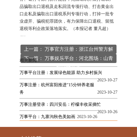
品骗取出口退税及走私回流专项行动、打击黄金出
口走私及骗取出口退税系列专项行动，打掉一批专
业虚开、骗税犯罪团伙，有力保障出口退税、留抵
退税等利企政策落地落实。（本报记者 董凡超）
本文
万事平台
编辑发布，转载请注明出处
http://www.ohpeter.com/index.php/article/gongsixinwen/417.html
上一篇： 万事官方注册：浙江台州警方解
下一篇： 万事娱乐平台：河北围场：山青
码暑期“诈骗套路” 警惕学生沦为洗钱“工
相关新闻：
水绿菌菇香
具人”
万事平台注册：发展绿色能源 助力乡村振兴
2023-10-27
万事注册：杭州富阳推进“15分钟养老服
务
2023-10-27
万事注册登录：四川安岳：柠檬丰收采摘忙
2023-10-26
万事平台：九寨沟秋色美如画
2023-10-26