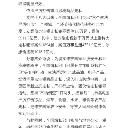
取得明显成效。
依法严厉打击重点涉税商品走私
党的十八大以来，全国缉私部门突出“六个依法
严厉打击”，全领域、全环节强化防范侦办打击力
度，立案侦办涉税走私犯罪案件1.8万起，案值
5911.5亿元。其中，侦办偷逃税款千万元以上重特大
走私犯罪案件1894起，案值
万事注册
4751.9亿元，涉
嫌偷逃税1018.7亿元。
孙志杰介绍说，为切实维护国家经济安全和经
济税收秩序，全国缉私部门部署开展“国门利剑”“守
卫”等专项行动，依法严厉打击成品油、电子产品、
烟酒等重点涉税商品走私，深入打击跨境电商、自
贸区等新业态走私，严打行业性、团伙性走私犯罪
活动。坚持“市场倒查”“打两头、挖幕后”，持续高压
严厉打击冻品、烟草、食糖、水果、粮食等农产品
走私，把维护国家农业安全、守护人民群众健康落
实到行动上。
与此同时，全国缉私部门密切与地方公安、税
务、银行等部门协作配合，先后组织开展打击农产