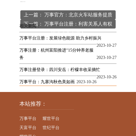
本文
万事平台
编辑发布，转载请注明出处
http://www.ohpeter.com/index.php/article/xingyedongtai/143.html
上一篇： 万事官方：北京火车站服务提质
下一篇： 万事平台注册：利害关系人有权
升级
相关新闻：
申请遗产管理人
万事平台注册：发展绿色能源 助力乡村振兴
2023-10-27
万事注册：杭州富阳推进“15分钟养老服
务
2023-10-27
万事注册登录：四川安岳：柠檬丰收采摘忙
2023-10-26
万事平台：九寨沟秋色美如画
2023-10-26
本站推荐：
万事平台
耀世平台
天富平台
世纪平台