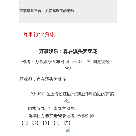
万事娱乐平台：关爱高温下的劳动
万事行业资讯
万事娱乐：春在溪头荠菜花
作者：万事娱乐
发布时间: 2023-02-20
浏览次数：
298
原标题：春在溪头荠菜花
2月19日在上海松江区北泖泾河畔拍摄的荠菜
花。
雨水节气，江南春意盎然。
新华社
万事注册登录
记者 张建松 摄
【1】【2】【3】【4】【5】